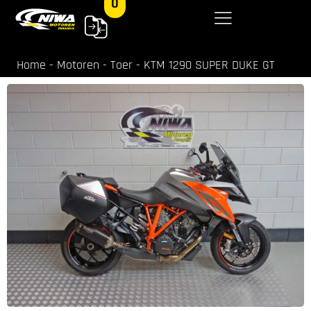
0
Home
-
Motoren
-
Toer
-
KTM 1290 SUPER DUKE GT