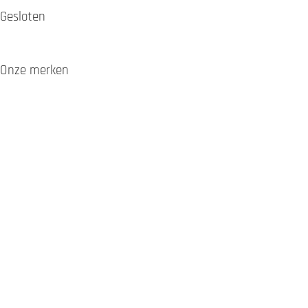
Gesloten
Onze merken
APRILIA
BMW
CF Moto
CFMOTO
DUCATI
HARLEY-DAVIDSON
HONDA
HUSQVARNA
KAWASAKI
KRAMER
KTM
Kymco
LAVERDA
MOTO GUZZI
MOTO MORINI
MV AGUSTA
PEUGEOT
PIAGGIO
QJMOTOR
ROYAL ENFIELD