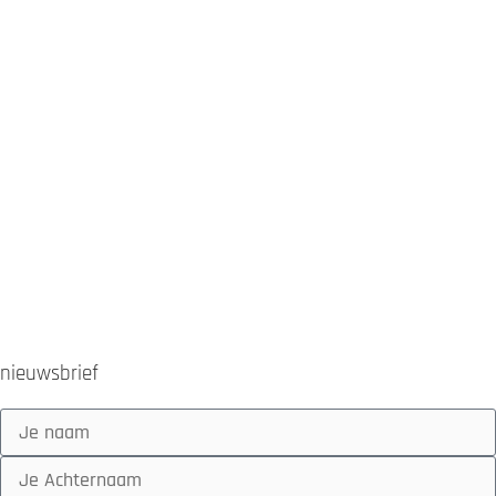
Naked
Sport
Super Sport
Supermotard
Toer
nieuwsbrief