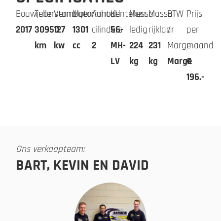
Bouwjaar
Tellerstand
Vermogen
Motorinhoud
Aantal
Kenteken
Massa
Massa
BTW
Prijs
2017
30950
127
1301
cilinders
56-
ledig
rijklaar
/
per
km
kw
cc
2
MH-
224
231
Marge
maand
LV
kg
kg
Marge
€
196.-
Ons verkoopteam:
BART, KEVIN EN DAVID