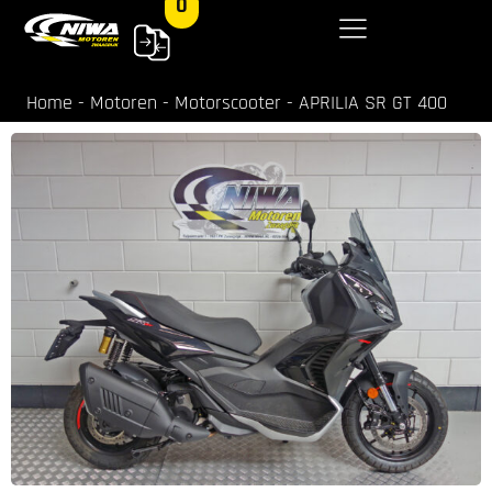
0
Home
-
Motoren
-
Motorscooter
-
APRILIA SR GT 400