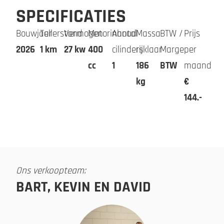
SPECIFICATIES
Bouwjaar
Tellerstand
Vermogen
Motorinhoud
Aantal
Massa
BTW /
Prijs
2026
1 km
27 kw
400
cilinders
rijklaar
Marge
per
cc
1
186
BTW
maand
kg
€
144.-
Ons verkoopteam:
BART, KEVIN EN DAVID