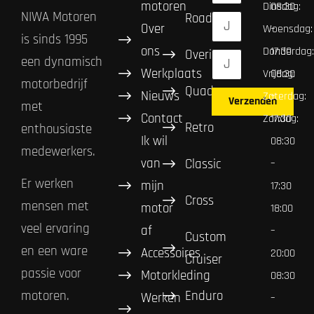
motoren
Dinsdag:
08:30
NIWA Motoren
Road
Over
Woensdag:
–
is sinds 1995
ons
Donderdag:
17:30
Overig
een dynamisch
Werkplaats
Vrijdag:
08:30
motorbedrijf
Quad
Nieuws
Zaterdag:
–
Verzenden
met
Contact
Zondag:
17:30
Retro
enthousiaste
Ik wil
08:30
medewerkers.
van
Classic
–
Er werken
mijn
17:30
Cross
mensen met
motor
18:00
veel ervaring
af
–
Custom
en een ware
Accessoires
20:00
Cruiser
passie voor
Motorkleding
08:30
Enduro
motoren.
Werken
–