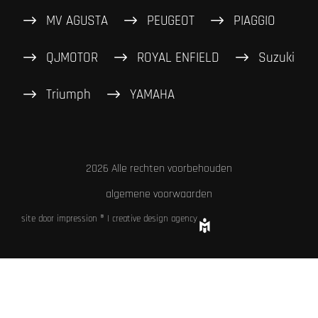
MV AGUSTA
PEUGEOT
PIAGGIO
QJMOTOR
ROYAL ENFIELD
Suzuki
Triumph
YAMAHA
2026 Alle rechten voorbehouden
algemene voorwaarden
site door impression ® | creative design agency