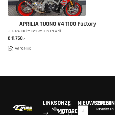
APRILIA TUONO V4 1100 Factory
2016 |
24800 km |
129 kw |
1077 cc
| 4 cil.
€ 11.750.-
Vergelijk
LINKS
ONZE
NIEUWSBRIEF
OPENIN
All
Alle
Maandag:
Gesloten
MOTOREN
Off