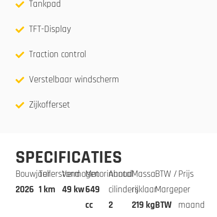
Tankpad
TFT-Display
Traction control
Verstelbaar windscherm
Zijkofferset
SPECIFICATIES
Bouwjaar
Tellerstand
Vermogen
Motorinhoud
Aantal
Massa
BTW /
Prijs
2026
1 km
49 kw
649
cilinders
rijklaar
Marge
per
cc
2
219 kg
BTW
maand