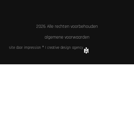
2026 Alle rechten voorbehouden
algemene voorwaarden
site door impression ® | creative design agency