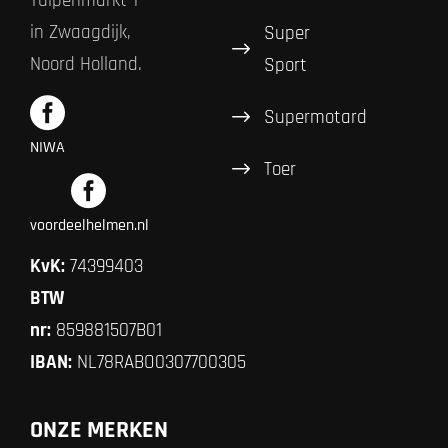
Tulpenmarkt 1
in Zwaagdijk,
Super
Noord Holland.
Sport
Supermotard
NIWA
Toer
voordeelhelmen.nl
KvK:
74399403
BTW
nr:
859881507B01
IBAN:
NL78RABO0307700305
ONZE MERKEN