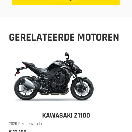
GERELATEERDE MOTOREN
KAWASAKI Z1100
2026 |
1 km |
kw |
cc
| cil.