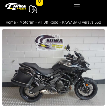
0
Home
-
Motoren
-
All Off Road
-
KAWASAKI Versys 650