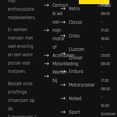
met
Contact
Zondag:
17:30
Retro
enthousiaste
Ik wil
08:30
medewerkers.
van
Classic
–
Er werken
mijn
17:30
Cross
mensen met
motor
18:00
veel ervaring
af
–
Custom
en een ware
Accessoires
20:00
Cruiser
passie voor
Motorkleding
08:30
Enduro
motoren.
Werken
–
bij
17:30
Bezoek onze
Motorscooter
08:30
prachtige
–
Naked
showroom op
16:30
de
Sport
Gesloten