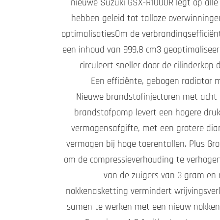
nieuwe Suzuki GSX-R1000R legt op alle f
hebben geleid tot talloze overwinninge
optimalisatiesOm de verbrandingsefficiënt
een inhoud van 999,8 cm3 geoptimaliseerd:
circuleert sneller door de cilinderko
Een efficiënte, gebogen radiator 
Nieuwe brandstofinjectoren met acht
brandstofpomp levert een hogere druk.
vermogensafgifte, met een grotere diam
vermogen bij hoge toerentallen. Plus Gr
om de compressieverhouding te verhogen 
van de zuigers van 3 gram en
nokkenasketting vermindert wrijvingsver
samen te werken met een nieuw nokkenas