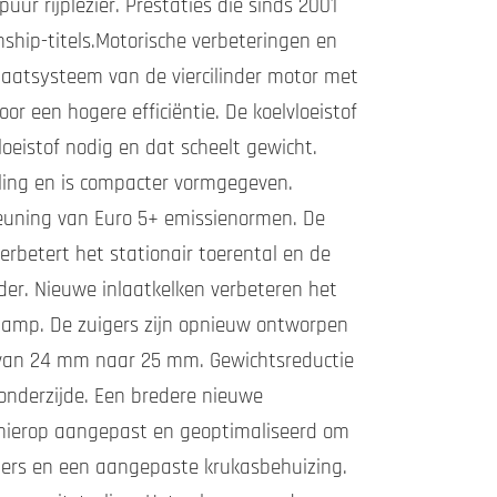
ur rijplezier. Prestaties die sinds 2001
ship-titels.Motorische verbeteringen en
tlaatsysteem van de viercilinder motor met
r een hogere efficiëntie. De koelvloeistof
loeistof nodig en dat scheelt gewicht.
eling en is compacter vormgegeven.
euning van Euro 5+ emissienormen. De
rbetert het stationair toerental en de
der. Nieuwe inlaatkelken verbeteren het
plamp. De zuigers zijn opnieuw ontworpen
t van 24 mm naar 25 mm. Gewichtsreductie
nderzijde. Een bredere nieuwe
s hierop aangepast en geoptimaliseerd om
gers en een aangepaste krukasbehuizing.