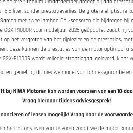
 slankere titanium uitlaatdemper draagt bij aan prestatie
5,5 liter, zonder prestatieverlies. De grotere elliptische k
 Samen met twee lambda Oâ‚‚-sensoren die bijdragen bij 
is de GSX-R1000R voor modeljaar 2025 geüpdatet zodat hij v
t op het vergroten van het rijplezier en de prestaties, m
unen. Deze kunnen de prestaties van de motor optimaal af
 GSX-R1000R wordt volledig straatlegaal geleverd, klaar 
id en geniet bij dit nieuwe model van fabrieksgarantie en 
aft bij NIWA Motoren kan worden voorzien van een 10-daags
Vraag hiernaar tijdens adviesgesprek!
inancieren of leasen mogelijk! Vraag naar de voorwaarde
gen bericht ons even van te voren zodat we de motor kunn