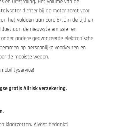
s en uitstraling. Het volume van de
atalysator dichter bij de motor zorgt voor
aan het voldoen aan Euro 5+.Om de tijd en
oldoet aan de nieuwste emissie- en
et onder andere geavanceerde elektronische
stemmen op persoonlijke voorkeuren en
voor de mooiste wegen.
mobilityservice!
e gratis Allrisk verzekering.
n.
en klaarzetten. Alvast bedankt!