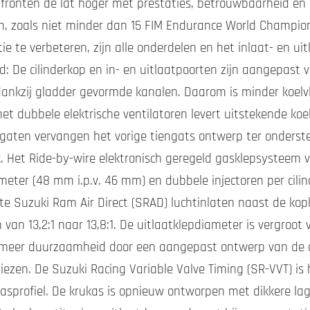
ronten de lat hoger met prestaties, betrouwbaarheid en pu
n, zoals niet minder dan 15 FIM Endurance World Champion
ie te verbeteren, zijn alle onderdelen en het inlaat- en ui
 De cilinderkop en in- en uitlaatpoorten zijn aangepast voo
p dankzij gladder gevormde kanalen. Daarom is minder koelv
met dubbele elektrische ventilatoren levert uitstekende ko
 gaten vervangen het vorige tiengats ontwerp ter onderst
 Het Ride-by-wire elektronisch geregeld gasklepsysteem ve
eter (48 mm i.p.v. 46 mm) en dubbele injectoren per cilin
ote Suzuki Ram Air Direct (SRAD) luchtinlaten naast de ko
van 13,2:1 naar 13,8:1. De uitlaatklepdiameter is vergroo
 meer duurzaamheid door een aangepast ontwerp van de o
liezen. De Suzuki Racing Variable Valve Timing (SR-VVT) i
profiel. De krukas is opnieuw ontworpen met dikkere la