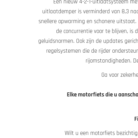
Een nieuw 4-2-1-uitlaatsysteem met
uitlaatdemper is verminderd van 8,3 naar 
snellere opwarming en schonere uitstoot.
de concurrentie voor te blijven, 
geluidsnormen. Ook zijn de updates gerich
regelsystemen die de rijder onderste
rijomstandigheden. De
Ga voor zekerhe
Elke motorfiets die u aansch
F
Wilt u een motorfiets bezichti