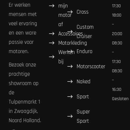
Er werken
mijn
17:30
Cross
mensen met
motor
18:00
veel ervaring
af
–
Custom
en een ware
Accessoires
20:00
Cruiser
passie voor
Motorkleding
08:30
Enduro
motoren.
Werken
–
bij
17:30
Bezoek onze
Motorscooter
08:30
prachtige
–
Naked
showroom op
16:30
de
Sport
Gesloten
Tulpenmarkt 1
in Zwaagdijk,
Super
Noord Holland.
Sport