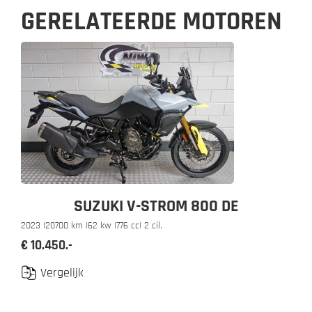
GERELATEERDE MOTOREN
SUZUKI V-STROM 800 DE
2023 |
20700 km |
62 kw |
776 cc
| 2 cil.
€ 10.450.-
Vergelijk