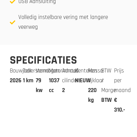
USB Aansluiting
Volledig instelbare vering met langere
veerweg
SPECIFICATIES
Bouwjaar
Tellerstand
Vermogen
Motorinhoud
Aantal
Kenteken
Massa
BTW
Prijs
2026
1 km
79
1037
cilinders
NIEUW
rijklaar
/
per
kw
cc
2
220
Marge
maand
kg
BTW
€
310.-