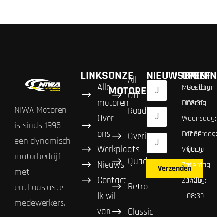
LINKS
ONZE
NIEUWSBRIEF
OPENIN
All
Alle
Maandag:
Gesloten
MOTOREN
Off
motoren
Dinsdag:
08:30
NIWA Motoren
Road
Over
Woensdag:
–
is sinds 1995
ons
Donderdag:
17:30
Overig
een dynamisch
Werkplaats
Vrijdag:
08:30
motorbedrijf
Quad
Nieuws
Zaterdag:
–
Verzenden
met
Contact
Zondag:
17:30
Retro
enthousiaste
Ik wil
08:30
medewerkers.
van
Classic
–