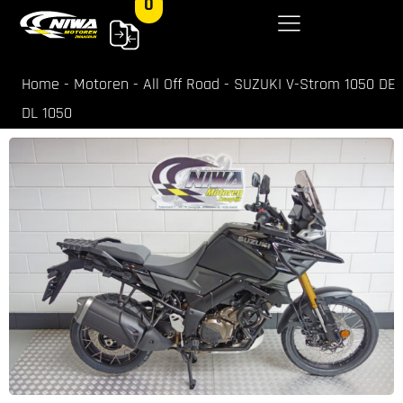
0
Home
-
Motoren
-
All Off Road
-
SUZUKI V-Strom 1050 DE
DL 1050