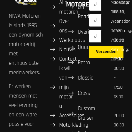
Alle
Maandag:
Gesloten
MOTOREN
Off
motoren
Dinsdag:
08:30
NIWA Motoren
Road
Over
Woensdag:
–
is sinds 1995
ons
Donderdag:
17:30
Overig
een dynamisch
Werkplaats
Vrijdag:
08:30
motorbedrijf
Quad
Nieuws
Zaterdag:
–
Verzenden
met
Contact
Zondag:
17:30
Retro
enthousiaste
Ik wil
08:30
medewerkers.
van
Classic
–
Er werken
mijn
17:30
Cross
mensen met
motor
18:00
veel ervaring
af
–
Custom
en een ware
Accessoires
20:00
Cruiser
passie voor
Motorkleding
08:30