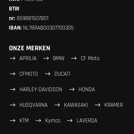
BTW
nr:
859881507B01
IBAN:
NL78RABO0307700305
ONZE MERKEN
APRILIA
BMW
CF Moto
CFMOTO
DUCATI
HARLEY-DAVIDSON
HONDA
HUSQVARNA
KAWASAKI
KRAMER
KTM
Kymco
LAVERDA