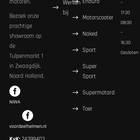
Enduro
motoren.
Werken
–
bij
17:30
Bezoek onze
Motorscooter
08:30
prachtige
–
Naked
showroom op
16:30
de
Sport
Gesloten
Tulpenmarkt 1
in Zwaagdijk,
Super
Noord Holland.
Sport
Supermotard
NIWA
Toer
voordeelhelmen.nl
KvK:
74399403