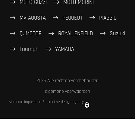
MOTO GUZZI
MOTO MORINI
MV AGUSTA
PEUGEOT
PIAGGIO
QJMOTOR
ROYAL ENFIELD
Suzuki
Triumph
YAMAHA
2026 Alle rechten voorbehouden
algemene voorwaarden
site door impression ® | creative design agency