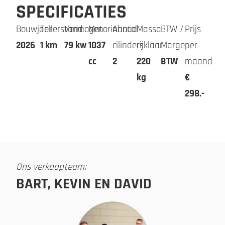
SPECIFICATIES
Bouwjaar
Tellerstand
Vermogen
Motorinhoud
Aantal
Massa
BTW /
Prijs
2026
1 km
79 kw
1037
cilinders
rijklaar
Marge
per
cc
2
220
BTW
maand
kg
€
298.-
Ons verkoopteam:
BART, KEVIN EN DAVID