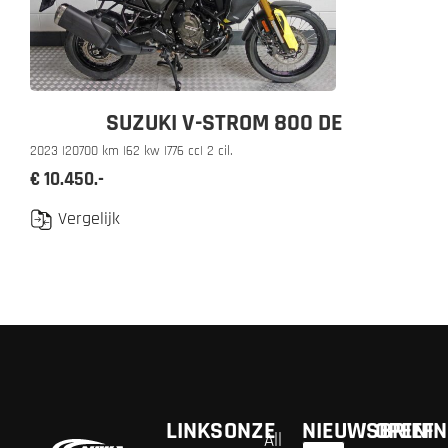
SUZUKI V-STROM 800 DE
2023 |
20700 km |
62 kw |
776 cc
| 2 cil.
€ 10.450.-
Vergelijk
LINKS
ONZE
NIEUWSBRIEF
OPENIN
All