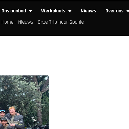
Ons aanbod
Werkplaats
Nieuws
Over ons
Home
-
Nieuws
-
Onze Trip naar Spanje
Ons aanbod
Werkplaats
Nieuws
Over