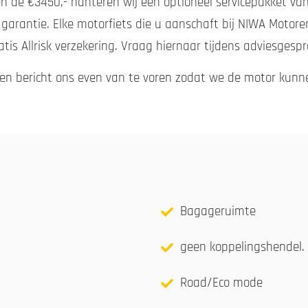
n de €3450,- hanteren wij een optioneel servicepakket van 
 garantie. Elke motorfiets die u aanschaft bij NIWA Moto
atis Allrisk verzekering. Vraag hiernaar tijdens adviesgespr
gen bericht ons even van te voren zodat we de motor kunn
Bagageruimte
geen koppelingshendel.
Road/Eco mode