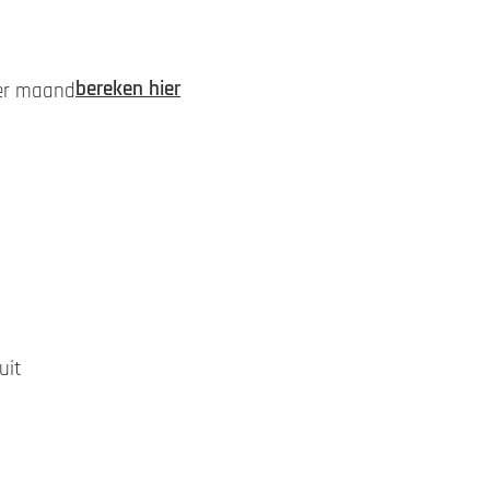
bereken hier
per maand
uit