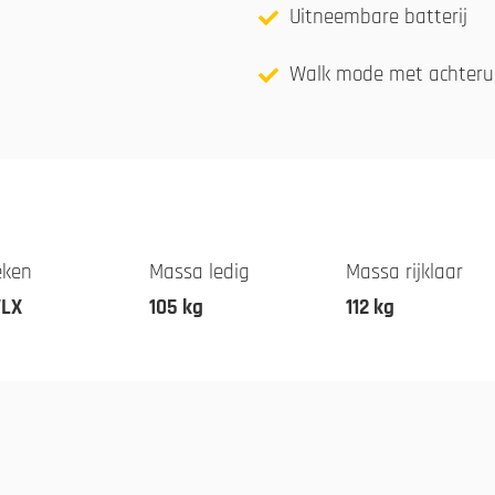
Uitneembare batterij
Walk mode met achteru
eken
Massa ledig
Massa rijklaar
LX
105 kg
112 kg