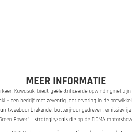
MEER INFORMATIE
erkeer. Kawasaki biedt geëlektrificeerde opwindingmet zij
aki – een bedrijf met zeventig jaar ervaring in de ontwikk
 van tweebaanbrekende, batterij-aangedreven, emissievrij
Green Power” – strategie,zoals die op de EICMA-motorshow