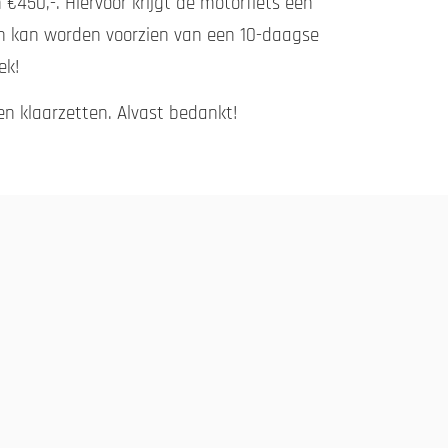
€450,-. Hiervoor krijgt de motorfiets een
ren kan worden voorzien van een 10-daagse
ek!
en klaarzetten. Alvast bedankt!