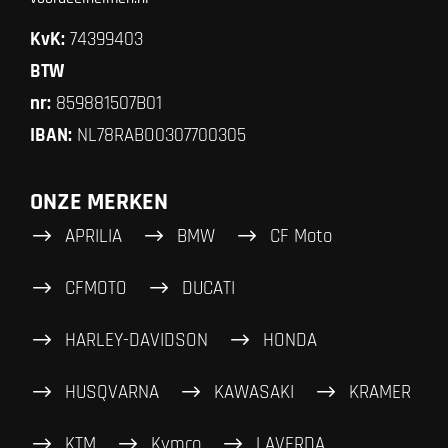
KvK:
74399403
BTW
nr:
859881507B01
IBAN:
NL78RABO0307700305
ONZE MERKEN
APRILIA
BMW
CF Moto
CFMOTO
DUCATI
HARLEY-DAVIDSON
HONDA
HUSQVARNA
KAWASAKI
KRAMER
KTM
Kymco
LAVERDA