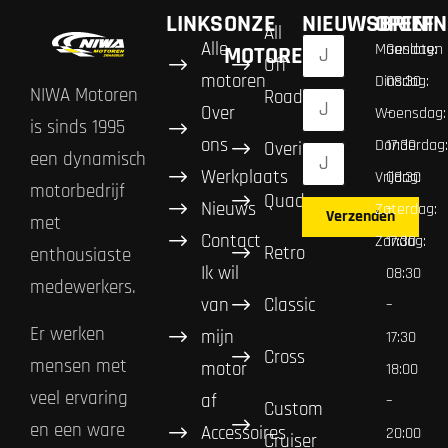
LINKS
ONZE
NIEUWSBRIEF
OPENIN
All
Alle
Maandag:
Gesloten
MOTOREN
Off
motoren
Dinsdag:
08:30
NIWA Motoren
Road
Over
Woensdag:
–
is sinds 1995
ons
Donderdag:
17:30
Overig
een dynamisch
Werkplaats
Vrijdag:
08:30
motorbedrijf
Quad
Nieuws
Zaterdag:
–
Verzenden
met
Contact
Zondag:
17:30
Retro
enthousiaste
Ik wil
08:30
medewerkers.
van
Classic
–
Er werken
mijn
17:30
Cross
mensen met
motor
18:00
veel ervaring
af
–
Custom
en een ware
Accessoires
20:00
Cruiser