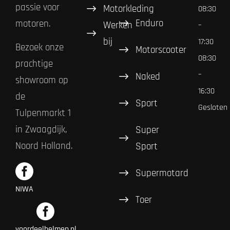
passie voor
Motorkleding
08:30
Enduro
motoren.
Werken
–
bij
17:30
Bezoek onze
Motorscooter
08:30
prachtige
–
Naked
showroom op
16:30
de
Sport
Gesloten
Tulpenmarkt 1
in Zwaagdijk,
Super
Noord Holland.
Sport
Supermotard
NIWA
Toer
voordeelhelmen.nl