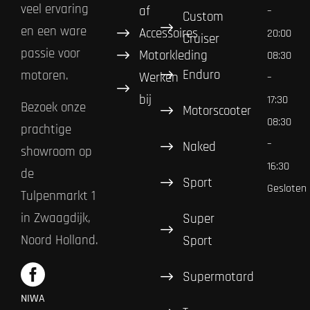
veel ervaring
af
–
Custom
en een ware
Accessoires
20:00
Cruiser
passie voor
Motorkleding
08:30
Enduro
motoren.
Werken
–
bij
17:30
Bezoek onze
Motorscooter
08:30
prachtige
–
Naked
showroom op
16:30
de
Sport
Gesloten
Tulpenmarkt 1
in Zwaagdijk,
Super
Noord Holland.
Sport
Supermotard
NIWA