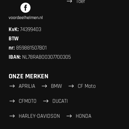
Toer
voordeelhelmen.nl
KvK:
74399403
BTW
nr:
859881507B01
IBAN:
NL78RABO0307700305
ONZE MERKEN
APRILIA
BMW
CF Moto
CFMOTO
DUCATI
HARLEY-DAVIDSON
HONDA