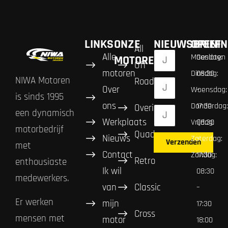
LINKS
ONZE
NIEUWSBRIEF
OPENIN
All
Alle
Maandag:
Gesloten
MOTOREN
Off
motoren
Dinsdag:
08:30
NIWA Motoren
Road
Over
Woensdag:
–
is sinds 1995
ons
Donderdag:
17:30
Overig
een dynamisch
Werkplaats
Vrijdag:
08:30
motorbedrijf
Quad
Nieuws
Zaterdag:
–
Verzenden
met
Contact
Zondag:
17:30
Retro
enthousiaste
Ik wil
08:30
medewerkers.
van
Classic
–
Er werken
mijn
17:30
Cross
mensen met
motor
18:00