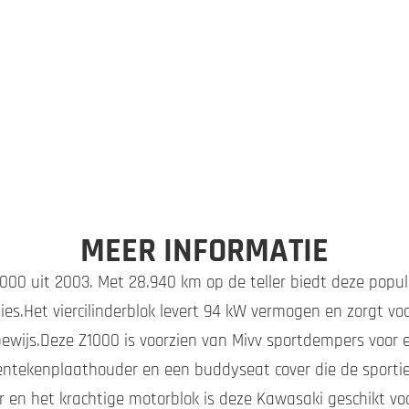
MEER INFORMATIE
000 uit 2003. Met 28.940 km op de teller biedt deze popu
ties.Het viercilinderblok levert 94 kW vermogen en zorgt voo
wijs.Deze Z1000 is voorzien van Mivv sportdempers voor ee
entekenplaathouder en een buddyseat cover die de sportie
r en het krachtige motorblok is deze Kawasaki geschikt voo