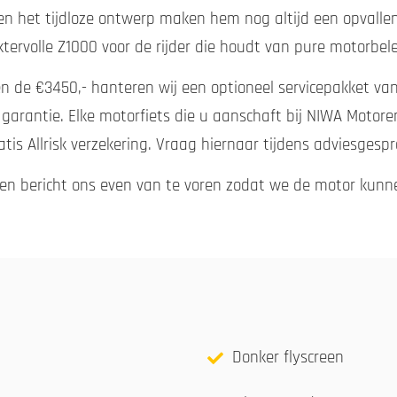
 en het tijdloze ontwerp maken hem nog altijd een opvalle
ktervolle Z1000 voor de rijder die houdt van pure motorbele
n de €3450,- hanteren wij een optioneel servicepakket van 
 garantie. Elke motorfiets die u aanschaft bij NIWA Moto
atis Allrisk verzekering. Vraag hiernaar tijdens adviesgespr
gen bericht ons even van te voren zodat we de motor kunn
Donker flyscreen