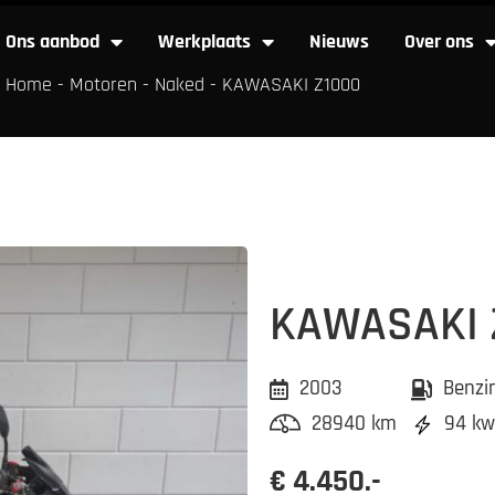
Ons aanbod
Werkplaats
Nieuws
Over ons
Home
-
Motoren
-
Naked
-
KAWASAKI Z1000
Ons aanbod
Werkplaats
Nieuws
Over
KAWASAKI 
2003
Benzi
28940 km
94 kw
€ 4.450.-