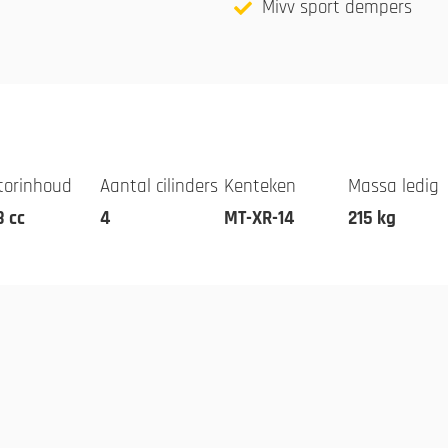
Mivv sport dempers
torinhoud
Aantal cilinders
Kenteken
Massa ledig
3 cc
4
MT-XR-14
215 kg