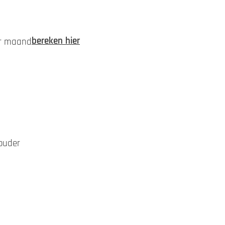
bereken hier
per maand
ouder