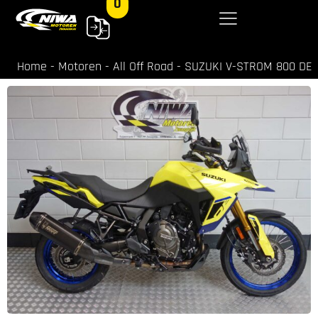
0
Home
-
Motoren
-
All Off Road
-
SUZUKI V-STROM 800 DE