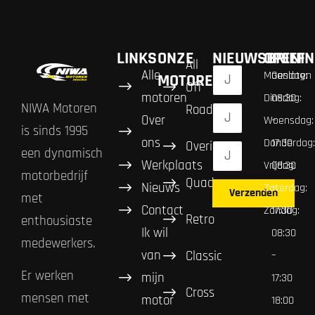
LINKS
ONZE
NIEUWSBRIEF
OPENIN
All
Alle
Maandag:
Gesloten
MOTOREN
Off
motoren
Dinsdag:
08:30
NIWA Motoren
Road
Over
Woensdag:
–
is sinds 1995
ons
Donderdag:
17:30
Overig
een dynamisch
Werkplaats
Vrijdag:
08:30
motorbedrijf
Quad
Nieuws
Zaterdag:
–
Verzenden
met
Contact
Zondag:
17:30
Retro
enthousiaste
Ik wil
08:30
medewerkers.
van
Classic
–
Er werken
mijn
17:30
Cross
mensen met
motor
18:00