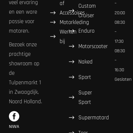
veel ervaring
af
–
Custom
en een ware
Accessoires
20:00
Cruiser
passie voor
Motorkleding
08:30
Enduro
motoren.
Werken
–
bij
17:30
Bezoek onze
Motorscooter
08:30
prachtige
–
Naked
showroom op
16:30
de
Sport
Gesloten
Tulpenmarkt 1
in Zwaagdijk,
Super
Noord Holland.
Sport
Supermotard
NIWA