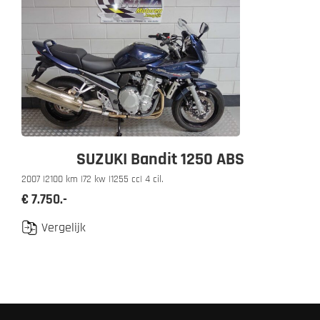
SUZUKI Bandit 1250 ABS
2007 |
2100 km |
72 kw |
1255 cc
| 4 cil.
€ 7.750.-
Vergelijk