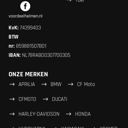
Toer
voordeelhelmen.nl
KvK:
74399403
BTW
nr:
859881507B01
IBAN:
NL78RABO0307700305
ONZE MERKEN
APRILIA
BMW
CF Moto
CFMOTO
DUCATI
HARLEY-DAVIDSON
HONDA