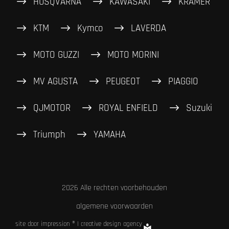
HUSQVARNA
KAWASAKI
KRAMER
KTM
Kymco
LAVERDA
MOTO GUZZI
MOTO MORINI
MV AGUSTA
PEUGEOT
PIAGGIO
QJMOTOR
ROYAL ENFIELD
Suzuki
Triumph
YAMAHA
2026 Alle rechten voorbehouden
algemene voorwaarden
site door impression ® | creative design agency