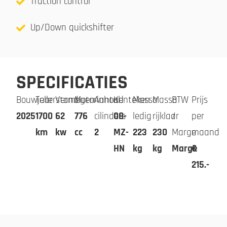
Traction control
Up/Down quickshifter
SPECIFICATIES
Bouwjaar
Tellerstand
Vermogen
Motorinhoud
Aantal
Kenteken
Massa
Massa
BTW
Prijs
2025
1700
62
776
cilinders
08-
ledig
rijklaar
/
per
km
kw
cc
2
MZ-
223
230
Marge
maand
HN
kg
kg
Marge
€
215.-