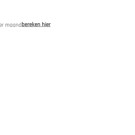
bereken hier
 per maand