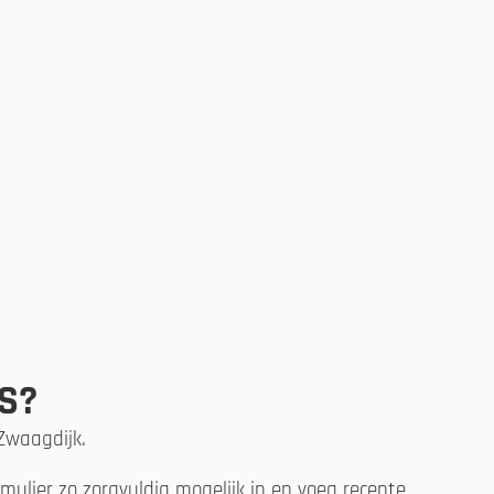
S?
 Zwaagdijk.
ulier zo zorgvuldig mogelijk in en voeg recente