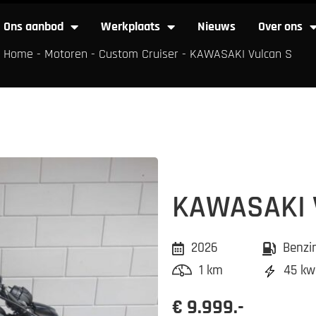
Ons aanbod
Werkplaats
Nieuws
Over ons
Home
-
Motoren
-
Custom Cruiser
-
KAWASAKI Vulcan S
Ons aanbod
Werkplaats
Nieuws
Over
KAWASAKI 
2026
Benzi
1 km
45 kw
€ 9.999.-