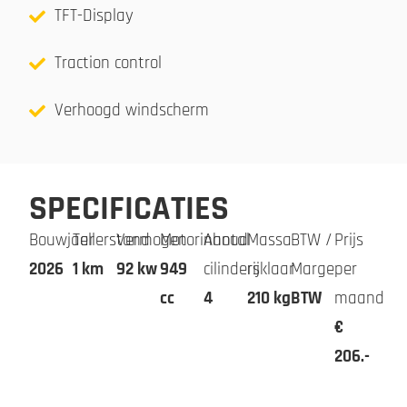
TFT-Display
Traction control
Verhoogd windscherm
SPECIFICATIES
Bouwjaar
Tellerstand
Vermogen
Motorinhoud
Aantal
Massa
BTW /
Prijs
2026
1 km
92 kw
949
cilinders
rijklaar
Marge
per
cc
4
210 kg
BTW
maand
€
206.-