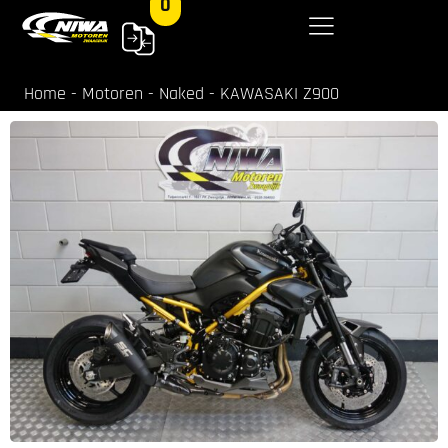
0
Home
-
Motoren
-
Naked
-
KAWASAKI Z900