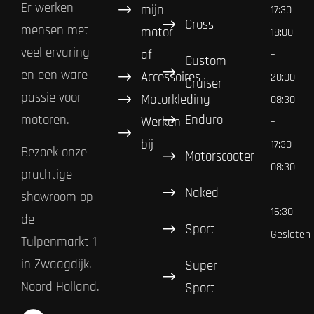
Er werken
mijn
17:30
Cross
mensen met
motor
18:00
veel ervaring
af
–
Custom
en een ware
Accessoires
20:00
Cruiser
passie voor
Motorkleding
08:30
Enduro
motoren.
Werken
–
bij
17:30
Bezoek onze
Motorscooter
08:30
prachtige
–
Naked
showroom op
16:30
de
Sport
Gesloten
Tulpenmarkt 1
in Zwaagdijk,
Super
Noord Holland.
Sport