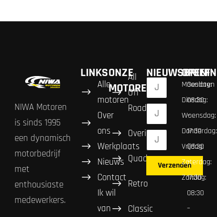
LINKS
ONZE
NIEUWSBRIEF
OPENIN
All
Alle
Maandag:
Gesloten
MOTOREN
Off
motoren
Dinsdag:
08:30
NIWA Motoren
Road
Over
Woensdag:
–
is sinds 1995
ons
Donderdag:
17:30
Overig
een dynamisch
Werkplaats
Vrijdag:
08:30
motorbedrijf
Quad
Nieuws
Zaterdag:
–
Verzenden
met
Contact
Zondag:
17:30
Retro
enthousiaste
Ik wil
08:30
medewerkers.
van
Classic
–