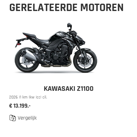
GERELATEERDE MOTOREN
KAWASAKI Z1100
2026 |
1 km |
kw |
cc
| cil.
€ 13.199.-
Vergelijk