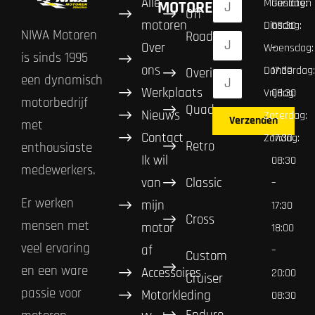
Alle
Maandag:
Gesloten
MOTOREN
Off
motoren
Dinsdag:
08:30
NIWA Motoren
Road
Over
Woensdag:
–
is sinds 1995
ons
Donderdag:
17:30
Overig
een dynamisch
Werkplaats
Vrijdag:
08:30
motorbedrijf
Quad
Nieuws
Zaterdag:
–
Verzenden
met
Contact
Zondag:
17:30
Retro
enthousiaste
Ik wil
08:30
medewerkers.
van
Classic
–
Er werken
mijn
17:30
Cross
mensen met
motor
18:00
veel ervaring
af
–
Custom
en een ware
Accessoires
20:00
Cruiser
passie voor
Motorkleding
08:30