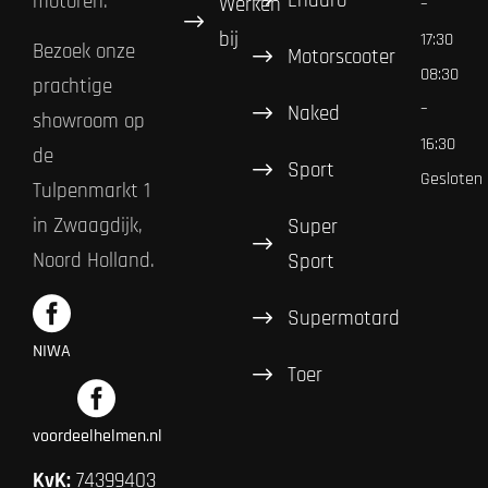
Enduro
motoren.
Werken
–
bij
17:30
Bezoek onze
Motorscooter
08:30
prachtige
–
Naked
showroom op
16:30
de
Sport
Gesloten
Tulpenmarkt 1
in Zwaagdijk,
Super
Noord Holland.
Sport
Supermotard
NIWA
Toer
voordeelhelmen.nl
KvK:
74399403