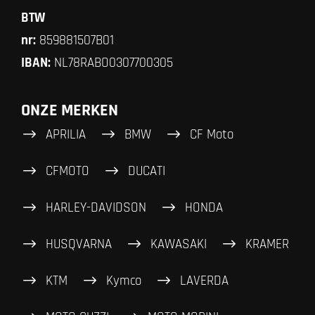
BTW
nr:
859881507B01
IBAN:
NL78RABO0307700305
ONZE MERKEN
APRILIA
BMW
CF Moto
CFMOTO
DUCATI
HARLEY-DAVIDSON
HONDA
HUSQVARNA
KAWASAKI
KRAMER
KTM
Kymco
LAVERDA