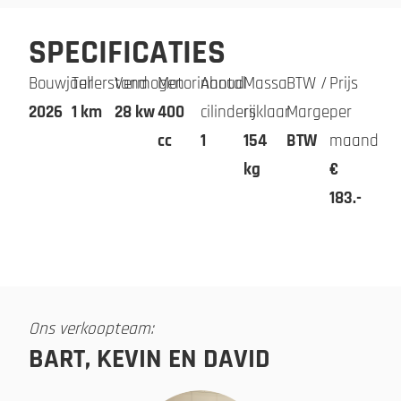
SPECIFICATIES
Bouwjaar
Tellerstand
Vermogen
Motorinhoud
Aantal
Massa
BTW /
Prijs
2026
1 km
28 kw
400
cilinders
rijklaar
Marge
per
cc
1
154
BTW
maand
kg
€
183.-
Ons verkoopteam:
BART, KEVIN EN DAVID