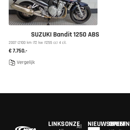
SUZUKI Bandit 1250 ABS
2007 |
2100 km |
72 kw |
1255 cc
| 4 cil.
€ 7.750.-
Vergelijk
LINKS
ONZE
NIEUWSBRIEF
OPENIN
All