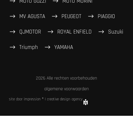
MOTO GUZZI
MOTO MORINI
MV AGUSTA
PEUGEOT
PIAGGIO
QJMOTOR
ROYAL ENFIELD
Suzuki
Triumph
YAMAHA
2026 Alle rechten voorbehouden
algemene voorwaarden
site door impression ® | creative design agency