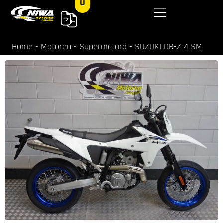
0
Home
-
Motoren
-
Supermotard
-
SUZUKI DR-Z 4 SM