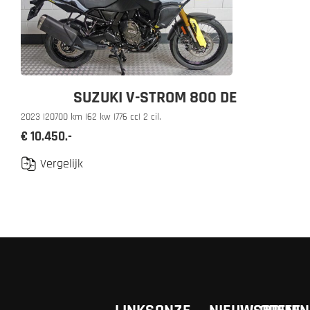
SUZUKI V-STROM 800 DE
2023 |
20700 km |
62 kw |
776 cc
| 2 cil.
€ 10.450.-
Vergelijk