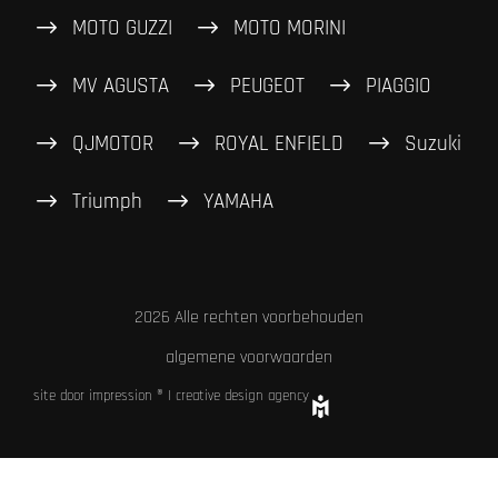
MOTO GUZZI
MOTO MORINI
MV AGUSTA
PEUGEOT
PIAGGIO
QJMOTOR
ROYAL ENFIELD
Suzuki
Triumph
YAMAHA
2026 Alle rechten voorbehouden
algemene voorwaarden
site door impression ® | creative design agency