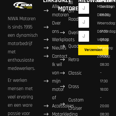
LINKS
ONZE
NIEUWSBRIEF
OPENIN
All
Alle
Maandag:
Gesloten
MOTOREN
Off
motoren
Dinsdag:
08:30
NIWA Motoren
Road
Over
Woensdag:
–
is sinds 1995
ons
Donderdag:
17:30
Overig
een dynamisch
Werkplaats
Vrijdag:
08:30
motorbedrijf
Quad
Nieuws
Zaterdag:
–
Verzenden
met
Contact
Zondag:
17:30
Retro
enthousiaste
Ik wil
08:30
medewerkers.
van
Classic
–
Er werken
mijn
17:30
Cross
mensen met
motor
18:00
veel ervaring
af
–
Custom
en een ware
Accessoires
20:00
Cruiser
passie voor
Motorkleding
08:30