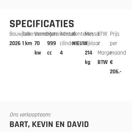
SPECIFICATIES
Bouwjaar
Tellerstand
Vermogen
Motorinhoud
Aantal
Kenteken
Massa
BTW
Prijs
2026
1 km
70
999
cilinders
NIEUW
rijklaar
/
per
kw
cc
4
214
Marge
maand
kg
BTW
€
206.-
Ons verkoopteam:
BART, KEVIN EN DAVID