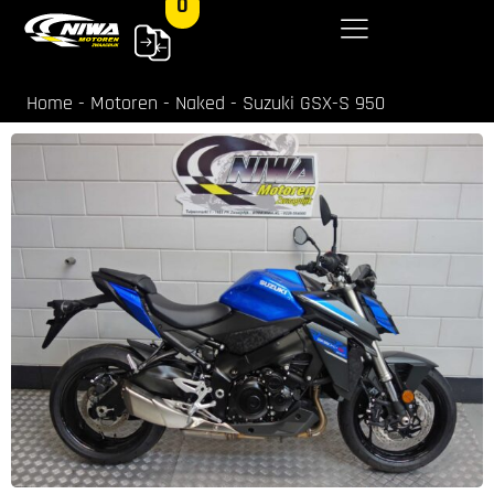
0
Home
-
Motoren
-
Naked
-
Suzuki GSX-S 950