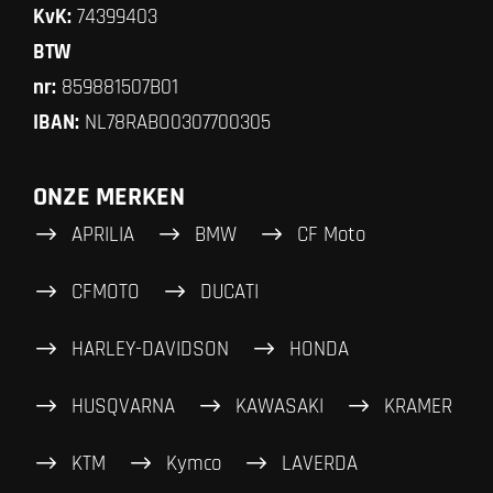
KvK:
74399403
BTW
nr:
859881507B01
IBAN:
NL78RABO0307700305
ONZE MERKEN
APRILIA
BMW
CF Moto
CFMOTO
DUCATI
HARLEY-DAVIDSON
HONDA
HUSQVARNA
KAWASAKI
KRAMER
KTM
Kymco
LAVERDA