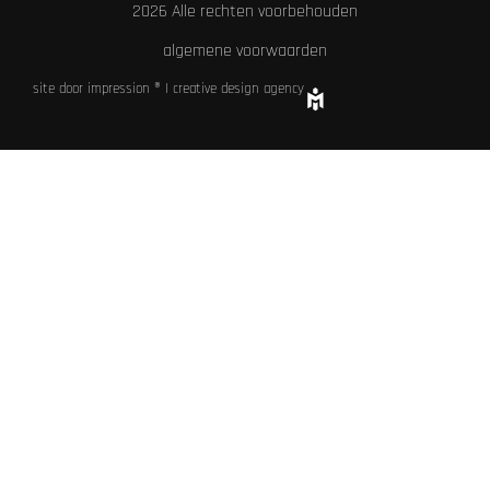
2026 Alle rechten voorbehouden
algemene voorwaarden
site door impression ® | creative design agency