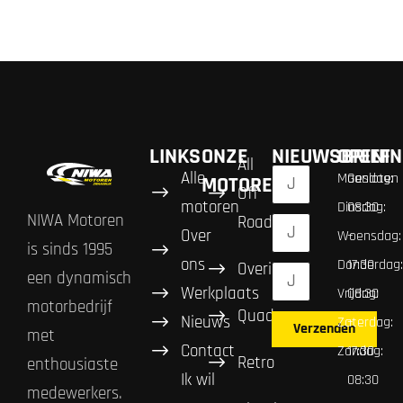
LINKS
ONZE
NIEUWSBRIEF
OPENIN
All
Alle
Maandag:
Gesloten
MOTOREN
Off
motoren
Dinsdag:
08:30
NIWA Motoren
Road
Over
Woensdag:
–
is sinds 1995
ons
Donderdag:
17:30
Overig
een dynamisch
Werkplaats
Vrijdag:
08:30
motorbedrijf
Quad
Nieuws
Zaterdag:
–
Verzenden
met
Contact
Zondag:
17:30
Retro
enthousiaste
Ik wil
08:30
medewerkers.