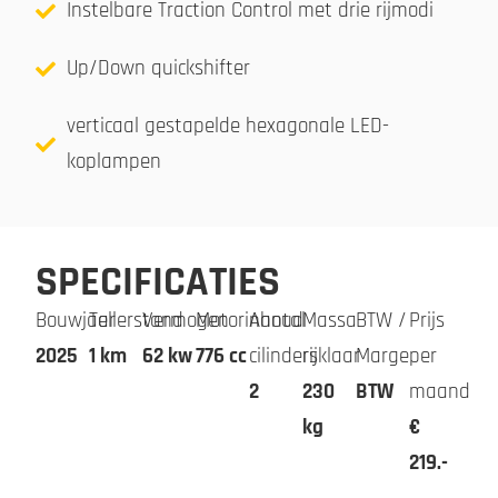
Instelbare Traction Control met drie rijmodi
Up/Down quickshifter
verticaal gestapelde hexagonale LED-
koplampen
SPECIFICATIES
Bouwjaar
Tellerstand
Vermogen
Motorinhoud
Aantal
Massa
BTW /
Prijs
2025
1 km
62 kw
776 cc
cilinders
rijklaar
Marge
per
2
230
BTW
maand
kg
€
219.-