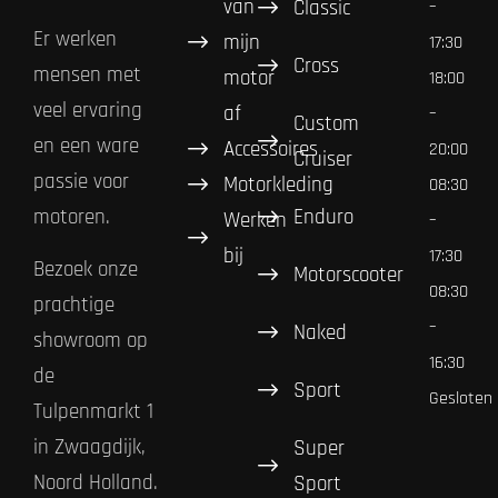
van
Classic
–
Er werken
mijn
17:30
Cross
mensen met
motor
18:00
veel ervaring
af
–
Custom
en een ware
Accessoires
20:00
Cruiser
passie voor
Motorkleding
08:30
Enduro
motoren.
Werken
–
bij
17:30
Bezoek onze
Motorscooter
08:30
prachtige
–
Naked
showroom op
16:30
de
Sport
Gesloten
Tulpenmarkt 1
in Zwaagdijk,
Super
Noord Holland.
Sport