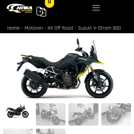
0
Home
-
Motoren
-
All Off Road
-
Suzuki V-Strom 800