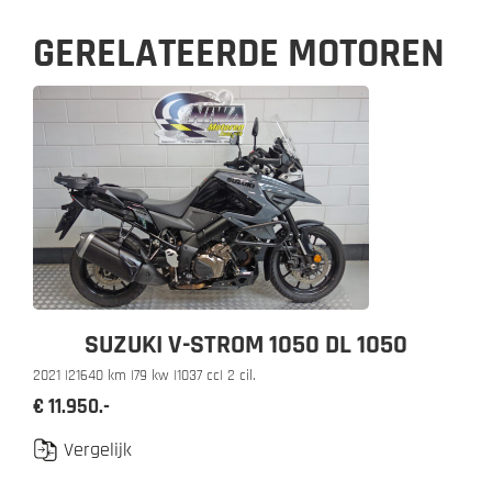
GERELATEERDE MOTOREN
SUZUKI V-STROM 1050 DL 1050
2021 |
21640 km |
79 kw |
1037 cc
| 2 cil.
€ 11.950.-
Vergelijk