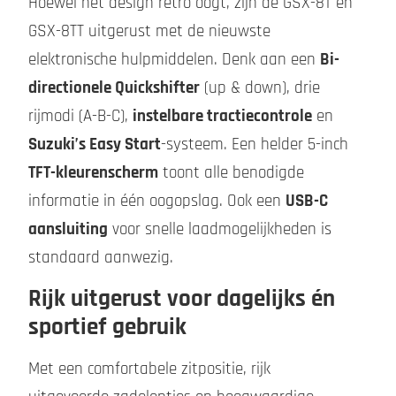
Hoewel het design retro oogt, zijn de GSX-8T en
GSX-8TT uitgerust met de nieuwste
elektronische hulpmiddelen. Denk aan een
Bi-
directionele Quickshifter
(up & down), drie
rijmodi (A-B-C),
instelbare tractiecontrole
en
Suzuki’s Easy Start
-systeem. Een helder 5-inch
TFT-kleurenscherm
toont alle benodigde
informatie in één oogopslag. Ook een
USB-C
aansluiting
voor snelle laadmogelijkheden is
standaard aanwezig.
Rijk uitgerust voor dagelijks én
sportief gebruik
Met een comfortabele zitpositie, rijk