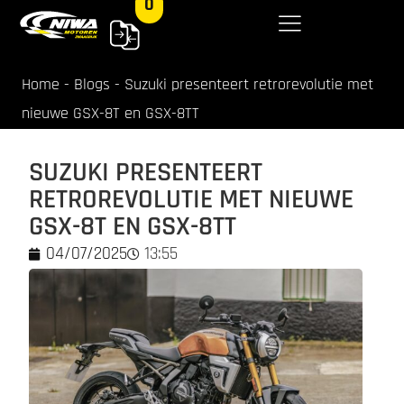
0
Home
-
Blogs
-
Suzuki presenteert retrorevolutie met
nieuwe GSX-8T en GSX-8TT
SUZUKI PRESENTEERT
RETROREVOLUTIE MET NIEUWE
GSX-8T EN GSX-8TT
04/07/2025
13:55