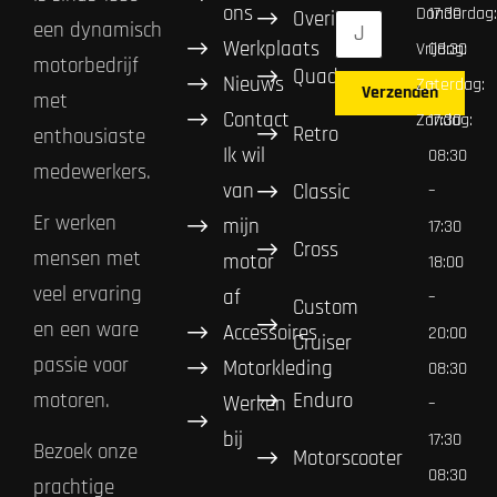
ons
Donderdag:
17:30
Overig
een dynamisch
Werkplaats
Vrijdag:
08:30
motorbedrijf
Quad
Nieuws
Zaterdag:
–
Verzenden
met
Contact
Zondag:
17:30
Retro
enthousiaste
Ik wil
08:30
medewerkers.
van
Classic
–
Er werken
mijn
17:30
Cross
mensen met
motor
18:00
veel ervaring
af
–
Custom
en een ware
Accessoires
20:00
Cruiser
passie voor
Motorkleding
08:30
Enduro
motoren.
Werken
–
bij
17:30
Bezoek onze
Motorscooter
08:30
prachtige