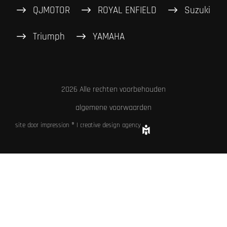
QJMOTOR
ROYAL ENFIELD
Suzuki
Triumph
YAMAHA
2026 Alle rechten voorbehouden
algemene voorwaarden
site door impression ® | creative design agency