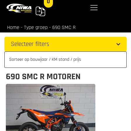
0
Home
-
Type groep
-
690 SMC R
Selecteer filters
690 SMC R MOTOREN