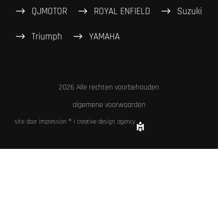
QJMOTOR
ROYAL ENFIELD
Suzuki
Triumph
YAMAHA
2026 Alle rechten voorbehouden
algemene voorwaarden
site door impression ® | creative design agency