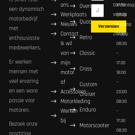
ons
Donderdag:
17:30
Overig
een dynamisch
Werkplaats
Vrijdag:
08:30
motorbedrijf
Quad
Nieuws
Zaterdag:
–
Verzenden
met
Contact
Zondag:
17:30
Retro
enthousiaste
Ik wil
08:30
medewerkers.
van
Classic
–
Er werken
mijn
17:30
Cross
mensen met
motor
18:00
veel ervaring
af
–
Custom
en een ware
Accessoires
20:00
Cruiser
passie voor
Motorkleding
08:30
Enduro
motoren.
Werken
–
bij
17:30
Bezoek onze
Motorscooter
08:30
prachtige