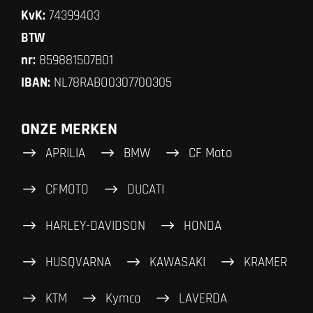
KvK:
74399403
BTW
nr:
859881507B01
IBAN:
NL78RABO0307700305
ONZE MERKEN
APRILIA
BMW
CF Moto
CFMOTO
DUCATI
HARLEY-DAVIDSON
HONDA
HUSQVARNA
KAWASAKI
KRAMER
KTM
Kymco
LAVERDA