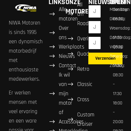
LINKS
ONZE
NIEUWSBRIEF
OPENIN
All
Alle
Maandag:
Gesloten
MOTOREN
Off
motoren
Dinsdag:
08:30
NIWA Motoren
Road
Over
Woensdag:
–
is sinds 1995
ons
Donderdag:
17:30
Overig
een dynamisch
Werkplaats
Vrijdag:
08:30
motorbedrijf
Quad
Nieuws
Zaterdag:
–
Verzenden
met
Contact
Zondag:
17:30
Retro
enthousiaste
Ik wil
08:30
medewerkers.
van
Classic
–
Er werken
mijn
17:30
Cross
mensen met
motor
18:00
veel ervaring
af
–
Custom
en een ware
Accessoires
20:00
Cruiser
passie voor