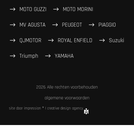
MOTO GUZZI
MOTO MORINI
MV AGUSTA
PEUGEOT
PIAGGIO
QJMOTOR
ROYAL ENFIELD
Suzuki
Triumph
YAMAHA
2026 Alle rechten voorbehouden
algemene voorwaarden
site door impression ® | creative design agency