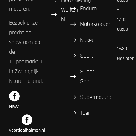
Motorkleding
08:30
Enduro
motoren.
Werken
–
bij
17:30
Bezoek onze
Motorscooter
08:30
prachtige
–
Naked
showroom op
16:30
de
Sport
Gesloten
Tulpenmarkt 1
in Zwaagdijk,
Super
Noord Holland.
Sport
Supermotard
NIWA
Toer
voordeelhelmen.nl