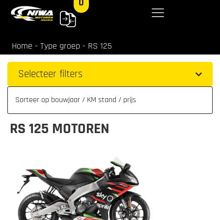
0
Home
-
Type groep
-
RS 125
Selecteer filters
RS 125 MOTOREN