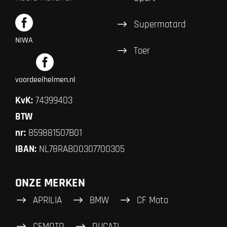
Supermotard
NIWA
Toer
voordeelhelmen.nl
KvK:
74399403
BTW
nr:
859881507B01
IBAN:
NL78RABO0307700305
ONZE MERKEN
APRILIA
BMW
CF Moto
CFMOTO
DUCATI