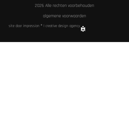
2026 Alle rechten voorbehouden
algemene voorwaarden
site door impression ® | creative design agency