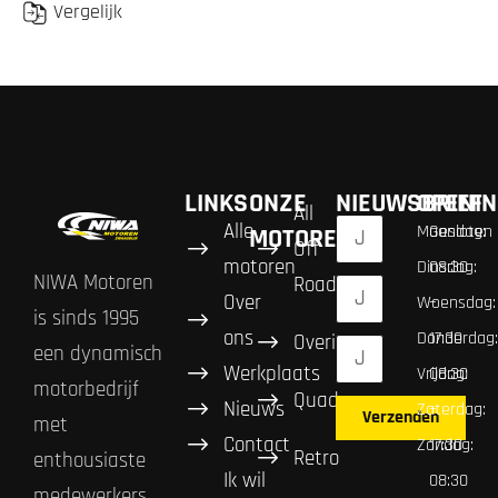
Vergelijk
LINKS
ONZE
NIEUWSBRIEF
OPENIN
All
Alle
Maandag:
Gesloten
MOTOREN
Off
motoren
Dinsdag:
08:30
NIWA Motoren
Road
Over
Woensdag:
–
is sinds 1995
ons
Donderdag:
17:30
Overig
een dynamisch
Werkplaats
Vrijdag:
08:30
motorbedrijf
Quad
Nieuws
Zaterdag:
–
Verzenden
met
Contact
Zondag:
17:30
Retro
enthousiaste
Ik wil
08:30
medewerkers.