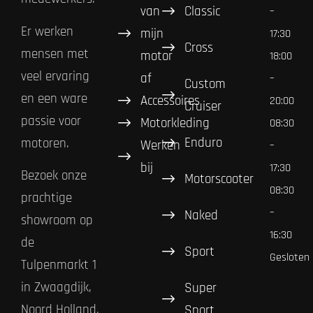
van
Classic
–
Er werken
mijn
17:30
Cross
mensen met
motor
18:00
veel ervaring
af
–
Custom
en een ware
Accessoires
20:00
Cruiser
passie voor
Motorkleding
08:30
Enduro
motoren.
Werken
–
bij
17:30
Bezoek onze
Motorscooter
08:30
prachtige
–
Naked
showroom op
16:30
de
Sport
Gesloten
Tulpenmarkt 1
in Zwaagdijk,
Super
Noord Holland.
Sport