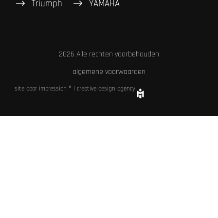
Triumph
YAMAHA
2026 Alle rechten voorbehouden
algemene voorwaarden
site door impression ® | creative design agency