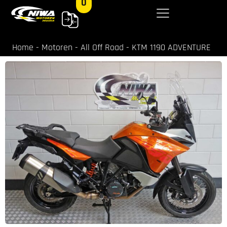
0
Home
-
Motoren
-
All Off Road
-
KTM 1190 ADVENTURE