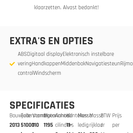
klaarzetten. Alvast bedankt!
EXTRA'S EN OPTIES
ABSDigitaal displayElektronisch instelbare
veringHandkappenMiddenbokNavigatiesteunRijmod
controlWindscherm
SPECIFICATIES
Bouwjaar
Tellerstand
Vermogen
Motorinhoud
Aantal
Kenteken
Massa
Massa
BTW
Prijs
2013
51000
110
1195
cilinders
11-
ledig
rijklaar
/
per