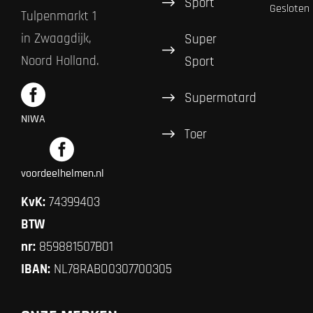
Sport
Gesloten
Tulpenmarkt 1
in Zwaagdijk,
Super
Noord Holland.
Sport
Supermotard
NIWA
Toer
voordeelhelmen.nl
KvK:
74399403
BTW
nr:
859881507B01
IBAN:
NL78RABO0307700305