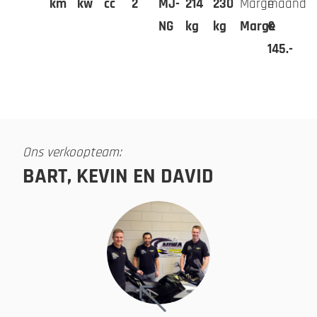
km
kw
cc
2
MJ-
214
230
Marge
maand
NG
kg
kg
Marge
€
145.-
Ons verkoopteam:
BART, KEVIN EN DAVID