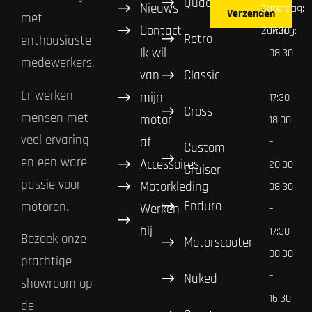
Quad
Nieuws
Zaterdag:
–
Verzenden
met
Contact
Zondag:
17:30
Retro
enthousiaste
Ik wil
08:30
medewerkers.
van
Classic
–
Er werken
mijn
17:30
Cross
mensen met
motor
18:00
veel ervaring
af
–
Custom
en een ware
Accessoires
20:00
Cruiser
passie voor
Motorkleding
08:30
Enduro
motoren.
Werken
–
bij
17:30
Bezoek onze
Motorscooter
08:30
prachtige
–
Naked
showroom op
16:30
de