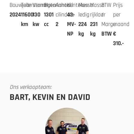
Bouwjaar
Tellerstand
Vermogen
Motorinhoud
Aantal
Kenteken
Massa
Massa
BTW
Prijs
2024
11600
130
1301
cilinders
43-
ledig
rijklaar
/
per
km
kw
cc
2
MV-
224
231
Marge
maand
NP
kg
kg
BTW
€
310.-
Ons verkoopteam:
BART, KEVIN EN DAVID