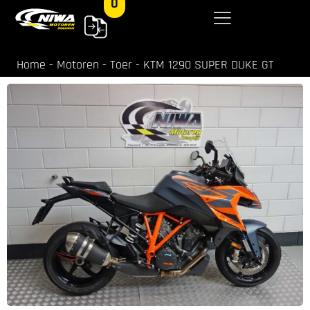
0
Home
-
Motoren
-
Toer
-
KTM 1290 SUPER DUKE GT