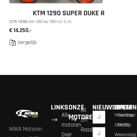
KTM 1290 SUPER DUKE R
2019 |
19180 km |
130 kw |
1301 cc
| 2 cil.
€ 14.250.-
Vergelijk
LINKS
ONZE
NIEUWSBRIEF
OPENIN
All
Alle
Maandag:
Gesloten
MOTOREN
Off
motoren
Dinsdag:
08:30
NIWA Motoren
Road
Over
Woensdag:
–