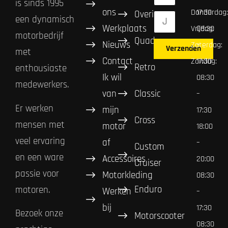
is sinds 1995
ons
Donderdag:
17:30
Overig
een dynamisch
Werkplaats
Vrijdag:
08:30
motorbedrijf
Quad
Nieuws
Zaterdag:
–
Verzenden
met
Contact
Zondag:
17:30
Retro
enthousiaste
Ik wil
08:30
medewerkers.
van
Classic
–
Er werken
mijn
17:30
Cross
mensen met
motor
18:00
veel ervaring
af
–
Custom
en een ware
Accessoires
20:00
Cruiser
passie voor
Motorkleding
08:30
Enduro
motoren.
Werken
–
bij
17:30
Bezoek onze
Motorscooter
08:30