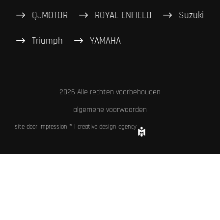
QJMOTOR
ROYAL ENFIELD
Suzuki
Triumph
YAMAHA
2026 Alle rechten voorbehouden
algemene voorwaarden
site door impression ® | creative design agency