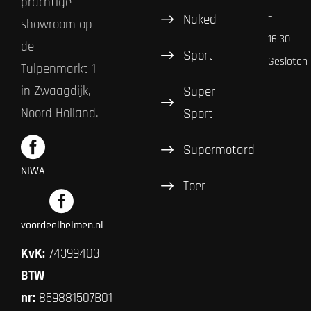
prachtige
–
Naked
showroom op
16:30
de
Sport
Gesloten
Tulpenmarkt 1
in Zwaagdijk,
Super
Noord Holland.
Sport
Supermotard
NIWA
Toer
voordeelhelmen.nl
KvK:
74399403
BTW
nr:
859881507B01