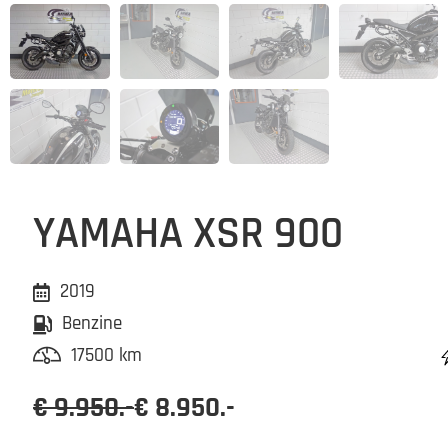
YAMAHA XSR 900
2019
Benzine
17500 km
€ 9.950.-
€ 8.950.-