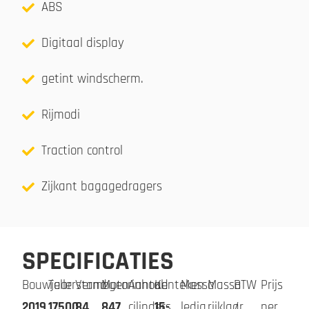
ABS
Digitaal display
getint windscherm.
Rijmodi
Traction control
Zijkant bagagedragers
SPECIFICATIES
Bouwjaar
Tellerstand
Vermogen
Motorinhoud
Aantal
Kenteken
Massa
Massa
BTW
Prijs
2019
17500
84
847
cilinders
15-
ledig
rijklaar
/
per