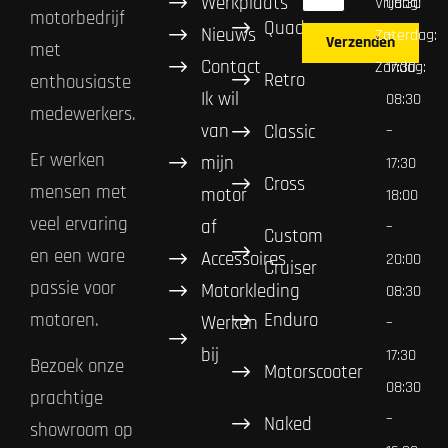
Werkplaats
Vrijdag:
08:30
motorbedrijf
Quad
Nieuws
Zaterdag:
–
Verzenden
met
Contact
Zondag:
17:30
Retro
enthousiaste
Ik wil
08:30
medewerkers.
van
Classic
–
Er werken
mijn
17:30
Cross
mensen met
motor
18:00
veel ervaring
af
–
Custom
en een ware
Accessoires
20:00
Cruiser
passie voor
Motorkleding
08:30
Enduro
motoren.
Werken
–
bij
17:30
Bezoek onze
Motorscooter
08:30
prachtige
–
Naked
showroom op