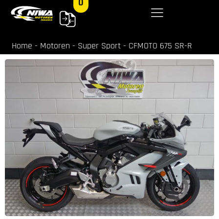
0
Home
-
Motoren
-
Super Sport
-
CFMOTO 675 SR-R