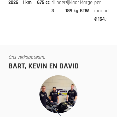
2026
1 km
675 cc
cilinders
rijklaar
Marge
per
3
189 kg
BTW
maand
€ 164.-
Ons verkoopteam:
BART, KEVIN EN DAVID