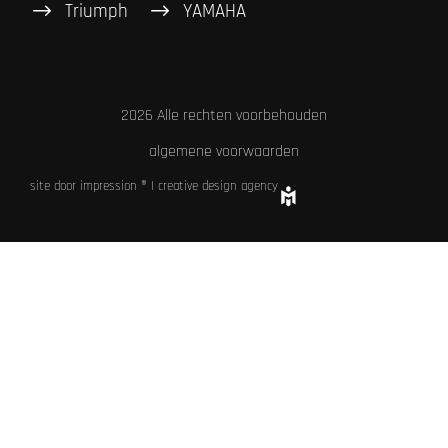
Triumph
YAMAHA
2026 Alle rechten voorbehouden
algemene voorwaarden
site door impression ® | creative design agency