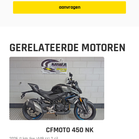
aanvragen
GERELATEERDE MOTOREN
CFMOTO 450 NK
2026 |
1 km |
kw |
449 cc
| 2 cil.