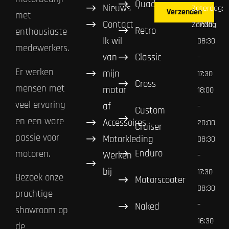
Quad
Nieuws
Zaterdag:
–
Verzenden
met
Contact
Zondag:
17:30
Retro
enthousiaste
Ik wil
08:30
medewerkers.
van
Classic
–
Er werken
mijn
17:30
Cross
mensen met
motor
18:00
veel ervaring
af
–
Custom
en een ware
Accessoires
20:00
Cruiser
passie voor
Motorkleding
08:30
Enduro
motoren.
Werken
–
bij
17:30
Bezoek onze
Motorscooter
08:30
prachtige
–
Naked
showroom op
16:30
de