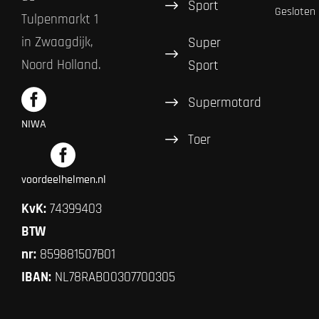
Sport
Gesloten
Tulpenmarkt 1
in Zwaagdijk,
Super
Noord Holland.
Sport
Supermotard
NIWA
Toer
voordeelhelmen.nl
KvK:
74399403
BTW
nr:
859881507B01
IBAN:
NL78RABO0307700305