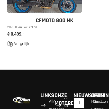
CFMOTO 800 NK
2025 |
1 km |
kw |
cc
| cil.
€ 8.499.-
Vergelijk
LINKS
ONZE
NIEUWSBRIEF
OPENIN
All
Alle
Maandag:
Gesloten
MOTOREN
Off