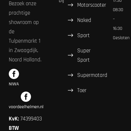
bij
17:30
Bezoek onze
Motorscooter
08:30
prachtige
–
Naked
showroom op
16:30
de
Sport
Gesloten
Tulpenmarkt 1
in Zwaagdijk,
Super
Noord Holland.
Sport
Supermotard
NIWA
Toer
voordeelhelmen.nl
KvK:
74399403
BTW