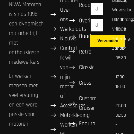
motoren
Dinsdag:
08:30
NIWA Motoren
Road
Over
Woensdag:
–
is sinds 1995
ons
Donderdag:
17:30
Overig
een dynamisch
Werkplaats
Vrijdag:
08:30
motorbedrijf
Quad
Nieuws
Zaterdag:
–
Verzenden
met
Contact
Zondag:
17:30
Retro
enthousiaste
Ik wil
08:30
medewerkers.
van
Classic
–
Er werken
mijn
17:30
Cross
mensen met
motor
18:00
veel ervaring
af
–
Custom
en een ware
Accessoires
20:00
Cruiser
passie voor
Motorkleding
08:30
Enduro
motoren.
Werken
–