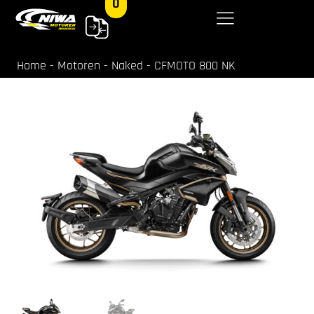
0
Home
-
Motoren
-
Naked
-
CFMOTO 800 NK