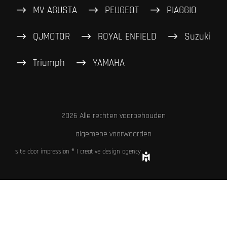
MV AGUSTA
PEUGEOT
PIAGGIO
QJMOTOR
ROYAL ENFIELD
Suzuki
Triumph
YAMAHA
2026 Alle rechten voorbehouden
algemene voorwaarden
site door impression ® | creative design agency