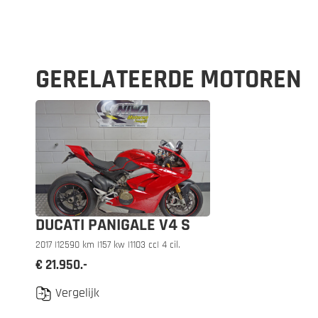
GERELATEERDE MOTOREN
DUCATI PANIGALE V4 S
2017 |
12590 km |
157 kw |
1103 cc
| 4 cil.
€ 21.950.-
Vergelijk