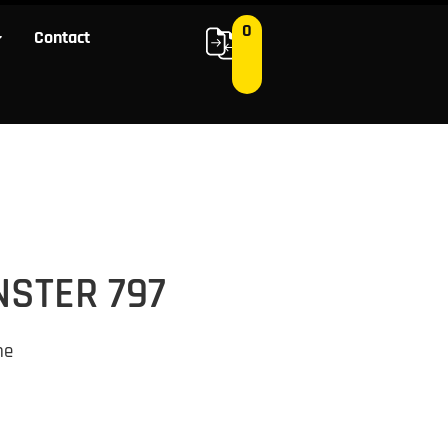
0
Contact
0
 ons
Contact
NSTER 797
ne