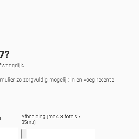
7?
 Zwaagdijk.
ulier zo zorgvuldig mogelijk in en voeg recente
Afbeelding (max. 8 foto's /
r
35mb)