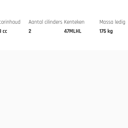
torinhoud
Aantal cilinders
Kenteken
Massa ledig
3 cc
2
47MLHL
175 kg