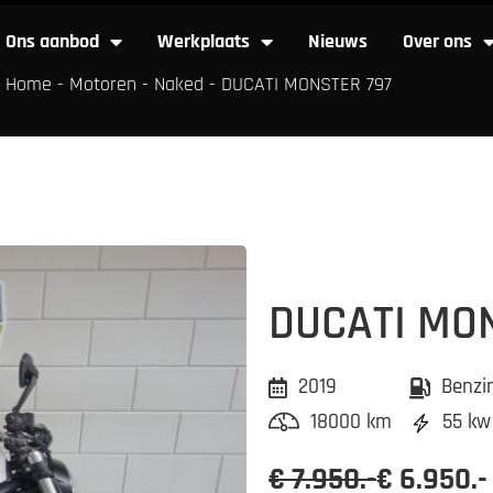
Ons aanbod
Werkplaats
Nieuws
Over ons
Home
-
Motoren
-
Naked
-
DUCATI MONSTER 797
Ons aanbod
Werkplaats
Nieuws
Over
DUCATI MO
2019
Benzi
18000 km
55 kw
€ 7.950.-
€ 6.950.-