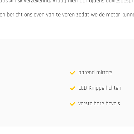
atis Allrisk verzekering. Vraag hiernaar tijdens adviesgespr
gen bericht ons even van te voren zodat we de motor kunn
barend mirrors
LED Knipperlichten
verstelbare hevels