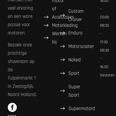
motor
18:00
veel ervaring
af
–
Custom
en een ware
Accessoires
20:00
Cruiser
passie voor
Motorkleding
08:30
Enduro
motoren.
Werken
–
bij
17:30
Bezoek onze
Motorscooter
08:30
prachtige
–
Naked
showroom op
16:30
de
Sport
Gesloten
Tulpenmarkt 1
in Zwaagdijk,
Super
Noord Holland.
Sport
Supermotard