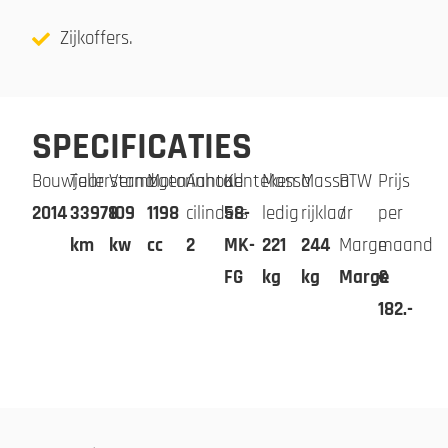
Zijkoffers.
SPECIFICATIES
Bouwjaar
Tellerstand
Vermogen
Motorinhoud
Aantal
Kenteken
Massa
Massa
BTW
Prijs
2014
33978
109
1198
cilinders
58-
ledig
rijklaar
/
per
km
kw
cc
2
MK-
221
244
Marge
maand
FG
kg
kg
Marge
€
182.-