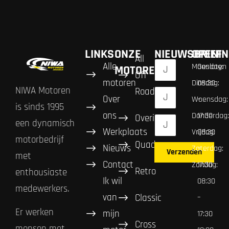
LINKS
ONZE
NIEUWSBRIEF
OPENIN
All
Alle
Maandag:
Gesloten
MOTOREN
Off
motoren
Dinsdag:
08:30
NIWA Motoren
Road
Over
Woensdag:
–
is sinds 1995
ons
Donderdag:
17:30
Overig
een dynamisch
Werkplaats
Vrijdag:
08:30
motorbedrijf
Quad
Nieuws
Zaterdag:
–
Verzenden
met
Contact
Zondag:
17:30
Retro
enthousiaste
Ik wil
08:30
medewerkers.
van
Classic
–
Er werken
mijn
17:30
Cross
mensen met