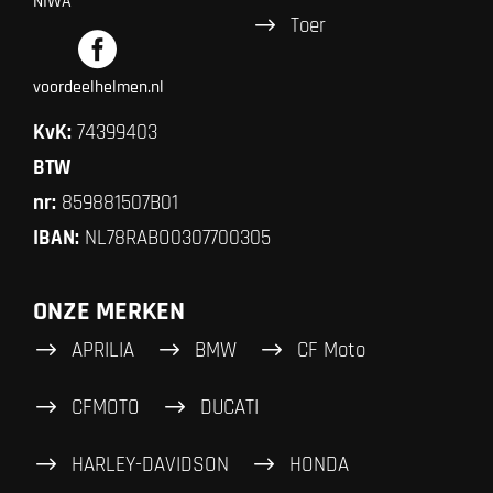
NIWA
Toer
voordeelhelmen.nl
KvK:
74399403
BTW
nr:
859881507B01
IBAN:
NL78RABO0307700305
ONZE MERKEN
APRILIA
BMW
CF Moto
CFMOTO
DUCATI
HARLEY-DAVIDSON
HONDA