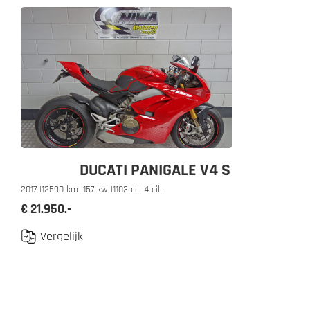
DUCATI PANIGALE V4 S
2017 |
12590 km |
157 kw |
1103 cc
| 4 cil.
€ 21.950.-
Vergelijk