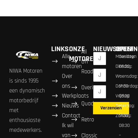
LINKS
ONZE
NIEUWSBRIEF
OPENIN
All
Alle
Maandag:
Gesloten
MOTOREN
Off
motoren
Dinsdag:
08:30
NIWA Motoren
Road
Over
Woensdag:
–
is sinds 1995
ons
Donderdag:
17:30
Overig
een dynamisch
Werkplaats
Vrijdag:
08:30
motorbedrijf
Quad
Nieuws
Zaterdag:
–
Verzenden
met
Contact
Zondag:
17:30
Retro
enthousiaste
Ik wil
08:30
medewerkers.
van
Classic
–