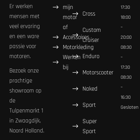
Er werken
mijn
17:30
Cross
mensen met
motor
18:00
veel ervaring
af
–
Custom
en een ware
Accessoires
20:00
Cruiser
passie voor
Motorkleding
08:30
Enduro
motoren.
Werken
–
bij
17:30
Bezoek onze
Motorscooter
08:30
prachtige
–
Naked
showroom op
16:30
de
Sport
Gesloten
Tulpenmarkt 1
in Zwaagdijk,
Super
Noord Holland.
Sport