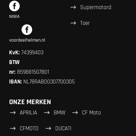
Supermotard
NIWA
Toer
voordeelhelmen.nl
KvK:
74399403
BTW
nr:
859881507B01
IBAN:
NL78RABO0307700305
ONZE MERKEN
APRILIA
BMW
CF Moto
CFMOTO
DUCATI