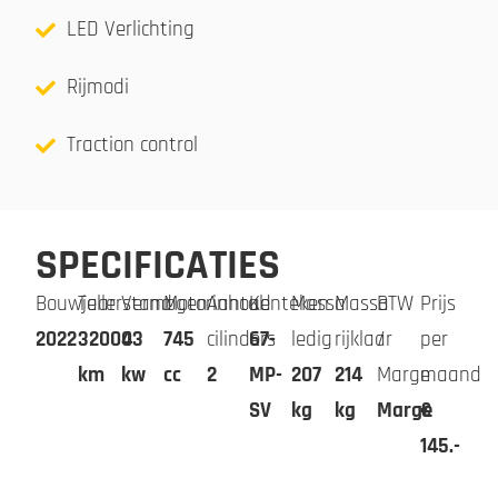
LED Verlichting
Rijmodi
Traction control
SPECIFICATIES
Bouwjaar
Tellerstand
Vermogen
Motorinhoud
Aantal
Kenteken
Massa
Massa
BTW
Prijs
2022
32000
43
745
cilinders
67-
ledig
rijklaar
/
per
km
kw
cc
2
MP-
207
214
Marge
maand
SV
kg
kg
Marge
€
145.-