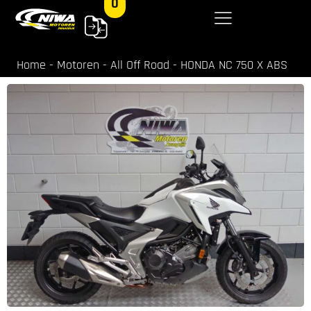
0
Home
-
Motoren
-
All Off Road
-
HONDA NC 750 X ABS