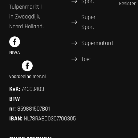
Sport
Gesloten
Tulpenmarkt 1
in Zwaagdijk,
Super
Noord Holland.
Sport
Supermotard
NIWA
Toer
voordeelhelmen.nl
KvK:
74399403
BTW
nr:
859881507B01
IBAN:
NL78RABO0307700305