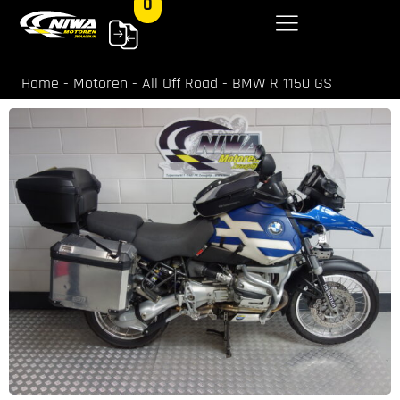
0
Home
-
Motoren
-
All Off Road
-
BMW R 1150 GS