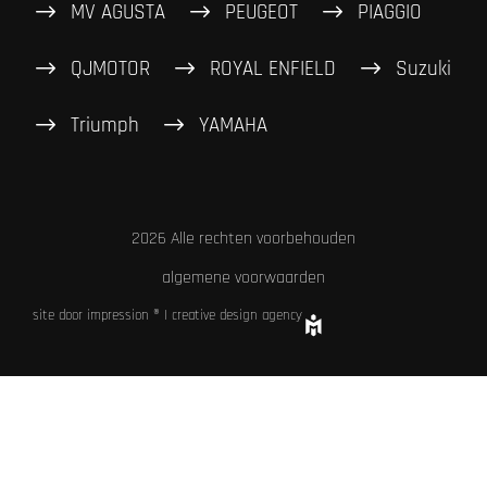
MV AGUSTA
PEUGEOT
PIAGGIO
QJMOTOR
ROYAL ENFIELD
Suzuki
Triumph
YAMAHA
2026 Alle rechten voorbehouden
algemene voorwaarden
site door impression ® | creative design agency