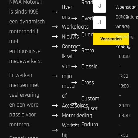
NIWA Motoren
Road
Over
Woensdag:
–
is sinds 1995
ons
Donderdag:
17:30
Overig
een dynamisch
Werkplaats
Vrijdag:
08:30
motorbedrijf
Quad
Nieuws
Zaterdag:
–
Verzenden
met
Contact
Zondag:
17:30
Retro
enthousiaste
Ik wil
08:30
medewerkers.
van
Classic
–
Er werken
mijn
17:30
Cross
mensen met
motor
18:00
veel ervaring
af
–
Custom
en een ware
Accessoires
20:00
Cruiser
passie voor
Motorkleding
08:30
Enduro
motoren.
Werken
–
bij
17:30