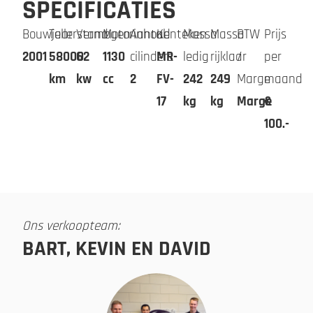
SPECIFICATIES
Bouwjaar
Tellerstand
Vermogen
Motorinhoud
Aantal
Kenteken
Massa
Massa
BTW
Prijs
2001
58000
62
1130
cilinders
MR-
ledig
rijklaar
/
per
km
kw
cc
2
FV-
242
249
Marge
maand
17
kg
kg
Marge
€
100.-
Ons verkoopteam:
BART, KEVIN EN DAVID