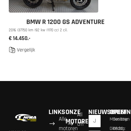
BMW R 1200 GS ADVENTURE
2016 |
37750 km |
92 kw |
1170 cc
| 2 cil.
€ 14.450.-
Vergelijk
LINKS
ONZE
NIEUWSBRIEF
OPENIN
All
Alle
Maandag:
Gesloten
MOTOREN
Off
motoren
Dinsdag:
08:30