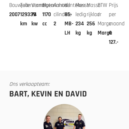
Bouwjaar
Tellerstand
Vermogen
Motorinhoud
Aantal
Kenteken
Massa
Massa
BTW
Prijs
2007
129339
74
1170
cilinders
85-
ledig
rijklaar
/
per
km
kw
cc
2
MB-
234
256
Marge
maand
LH
kg
kg
Marge
€
127.-
Ons verkoopteam:
BART, KEVIN EN DAVID