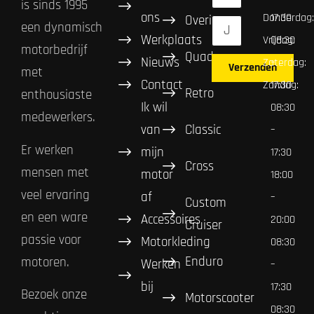
is sinds 1995
ons
Donderdag:
17:30
Overig
een dynamisch
Werkplaats
Vrijdag:
08:30
motorbedrijf
Quad
Nieuws
Zaterdag:
–
Verzenden
met
Contact
Zondag:
17:30
Retro
enthousiaste
Ik wil
08:30
medewerkers.
van
Classic
–
Er werken
mijn
17:30
Cross
mensen met
motor
18:00
veel ervaring
af
–
Custom
en een ware
Accessoires
20:00
Cruiser
passie voor
Motorkleding
08:30
Enduro
motoren.
Werken
–
bij
17:30
Bezoek onze
Motorscooter
08:30