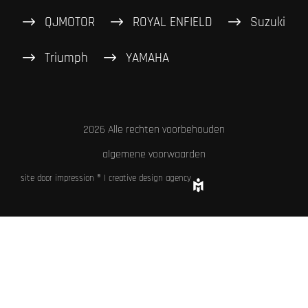
QJMOTOR
ROYAL ENFIELD
Suzuki
Triumph
YAMAHA
2026 Alle rechten voorbehouden
algemene voorwaarden
site door impression ® | creative design agency