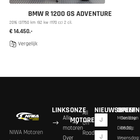
BMW R 1200 GS ADVENTURE
2016 |
37750 km |
92 kw |
1170 cc
| 2 cil.
€ 14.450.-
Vergelijk
LINKS
ONZE
NIEUWSBRIEF
OPENIN
All
Alle
Maandag:
Gesloten
MOTOREN
Off
motoren
Dinsdag:
08:30
NIWA Motoren
Road
Over
Woensdag:
–