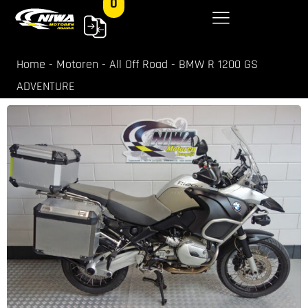
0
Home
-
Motoren
-
All Off Road
-
BMW R 1200 GS
ADVENTURE