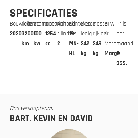
SPECIFICATIES
Bouwjaar
Tellerstand
Vermogen
Motorinhoud
Aantal
Kenteken
Massa
Massa
BTW
Prijs
2020
32000
100
1254
cilinders
19-
ledig
rijklaar
/
per
km
kw
cc
2
MN-
242
249
Marge
maand
HL
kg
kg
Marge
€
355.-
Ons verkoopteam:
BART, KEVIN EN DAVID