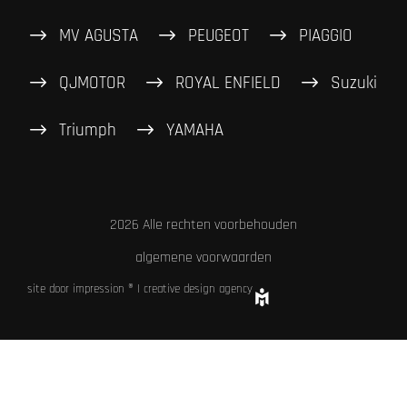
MV AGUSTA
PEUGEOT
PIAGGIO
QJMOTOR
ROYAL ENFIELD
Suzuki
Triumph
YAMAHA
2026 Alle rechten voorbehouden
algemene voorwaarden
site door impression ® | creative design agency