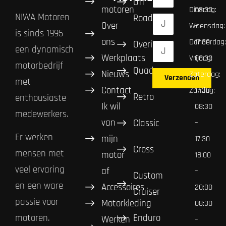
Off
motoren
Dinsdag:
08:30
NIWA Motoren
Road
Over
Woensdag:
–
is sinds 1995
ons
Donderdag:
17:30
Overig
een dynamisch
Werkplaats
Vrijdag:
08:30
motorbedrijf
Quad
Nieuws
Zaterdag:
–
Verzenden
met
Contact
Zondag:
17:30
Retro
enthousiaste
Ik wil
08:30
medewerkers.
van
Classic
–
Er werken
mijn
17:30
Cross
mensen met
motor
18:00
veel ervaring
af
–
Custom
en een ware
Accessoires
20:00
Cruiser
passie voor
Motorkleding
08:30
Enduro
motoren.
Werken
–