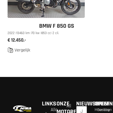
BMW F 850 GS
2022 |
13460 km |
70 kw |
853 cc
| 2 cil.
€ 12.450.-
Vergelijk
LINKS
ONZE
NIEUWSBRIEF
OPENIN
All
Alle
Maandag:
Gesloten
MOTOREN