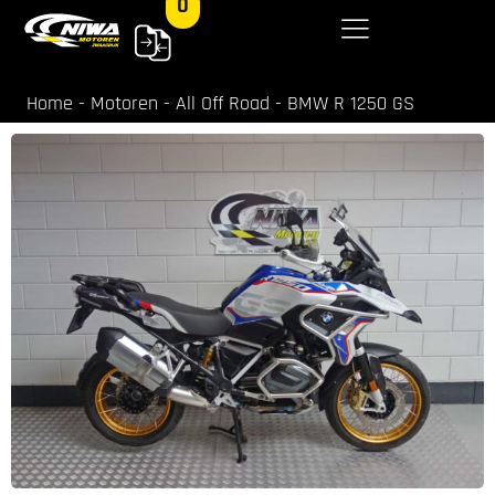
0
Home
-
Motoren
-
All Off Road
-
BMW R 1250 GS