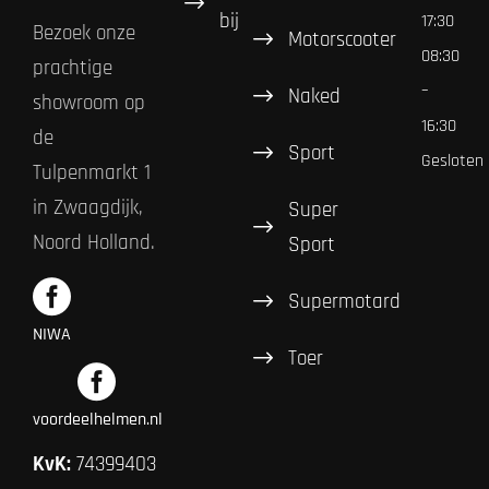
bij
17:30
Bezoek onze
Motorscooter
08:30
prachtige
–
Naked
showroom op
16:30
de
Sport
Gesloten
Tulpenmarkt 1
in Zwaagdijk,
Super
Noord Holland.
Sport
Supermotard
NIWA
Toer
voordeelhelmen.nl
KvK:
74399403